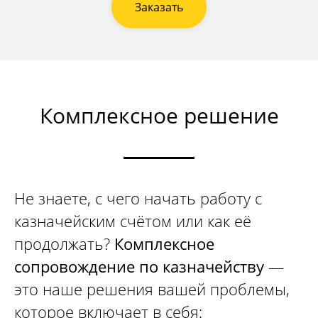
Заказать
Заказать звонок
Наши публикации
в онлайн-изданиях
Комплексное решение
Услуги
Бесплатный анализ контракта
Открытие счёта в казначействе
Не знаете, с чего начать работу с
Расходование средств
казначейским счётом или как её
Раздельный учет
Формирование РКМ
продолжать?
Комплексное
Установка ПО
сопровождение по казначейству
—
Получение ЭЦП
это наше решения вашей проблемы,
Подготовка отчетов по субсидиям и грантам
которое включает в себя:
Подготовка к проверкам