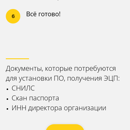
Всё готово!
Документы, которые потребуются
Контакты
для установки ПО, получения ЭЦП:
+7 (917) 887-95-50
СНИЛС
info@kaznahelp.ru
Скан паспорта
Пн-Пт: 9:00 - 18:00
ИНН директора организации
Сб-Вс: выходной