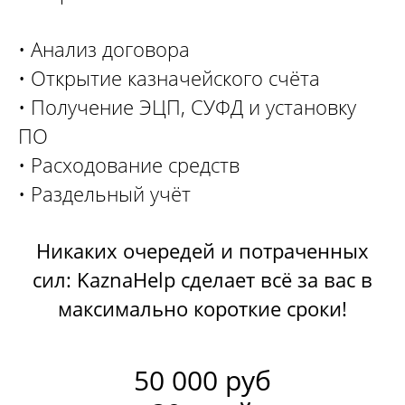
Консультации по открытию и ведению
• Анализ договора
казначейского счета
Казначейское сопровождение субсидий
• Открытие казначейского счёта
• Получение ЭЦП, СУФД и установку
Информация
ПО
О компании
• Расходование средств
Кейсы
Блог
• Раздельный учёт
Контакты
Никаких очередей и потраченных
© 2014-2025 Kaznahelp.ru
сил: KaznaHelp сделает всё за вас в
Политика конфиденциальности
максимально короткие сроки!
50 000 руб