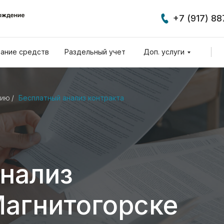
+7 (917) 8
ание средств
Раздельный учет
Доп. услуги
нию
/
Бесплатный анализ контракта
нализ
Магнитогорске