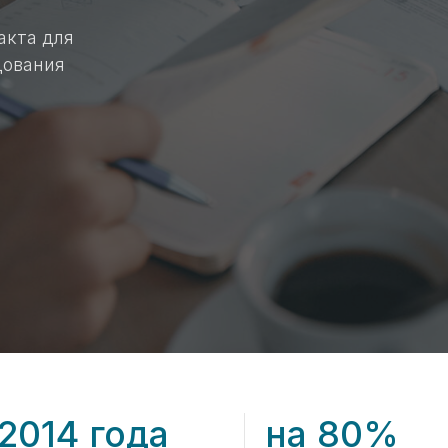
акта для
дования
 2014 года
на 80%