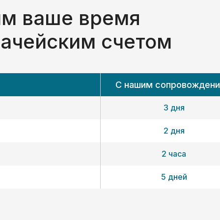
м ваше время
начейским счетом
С нашим сопровожден
3 дня
2 дня
2 часа
5 дней