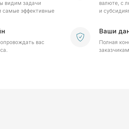
ы видим задачи
валюте, с 
ем самые эффективные
и субсидия
йн
Ваши да
сопровождать вас
Полная кон
са.
заказчикам